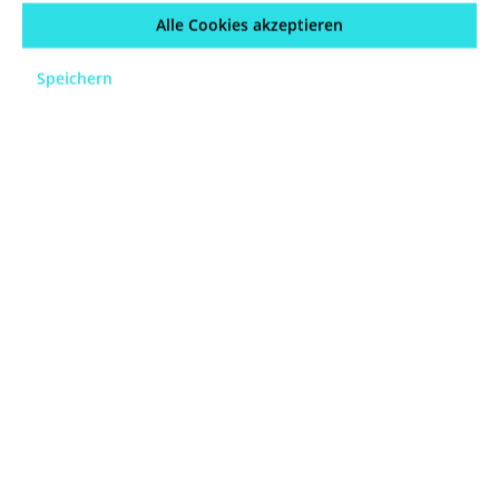
Alle Cookies akzeptieren
bestehend aus: 1 x
Servierschale Ø 17 cm Höhe: 5
Speichern
cm
Artikel sofort verfügbar!
Art. Nr. 435504
€5.79*
Preise inkl. MwSt. zzgl.
Versandkosten
In den Warenkorb
Schale 13x13cm Rusty
bestehend aus: 1 x Dipschale Ø