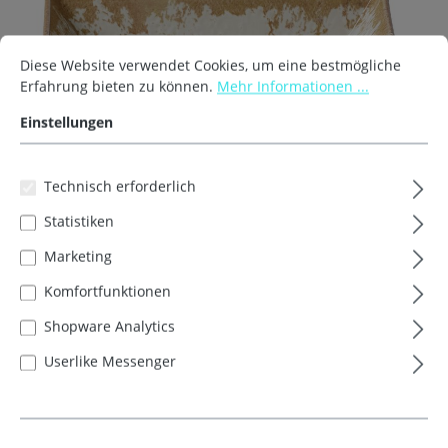
Diese Website verwendet Cookies, um eine bestmögliche
Erfahrung bieten zu können.
Mehr Informationen ...
Einstellungen
Technisch erforderlich
Statistiken
Produkteigenschaften:
Marketing
spülmaschinengeeignet
Komfortfunktionen
mikrowellengeeignet
Shopware Analytics
Userlike Messenger
Bilder
Varianten
Schale 17x17cm Rusty