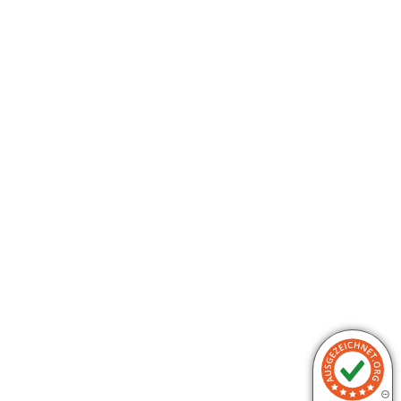
Shop Service
Informationen
Kundenbewertung
Versand und Zahlung
Wiederruf
AGB
Datenschutz
Impressum
Vertrag widerrufen
* Alle Preise inkl. gesetzl. Mehrwertsteuer zzgl.
Versandkosten
und ggf. Nachnahmegebühren, wenn nicht