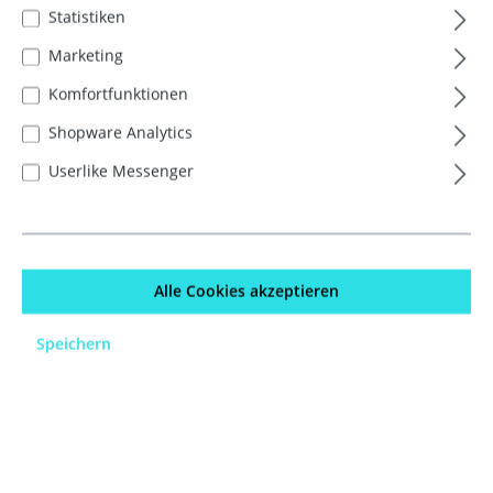
Servierschale 23cm
Statistiken
Olivia
Marketing
bestehend aus: 1 x
Komfortfunktionen
Servierschale Ø 23 cm
Shopware Analytics
Artikel sofort verfügbar!
Userlike Messenger
Art. Nr. 746938
€12.09*
Preise inkl. MwSt. zzgl.
Versandkosten
Alle Cookies akzeptieren
Speichern
In den Warenkorb
Schalen Set 3tlg BD
Olivia