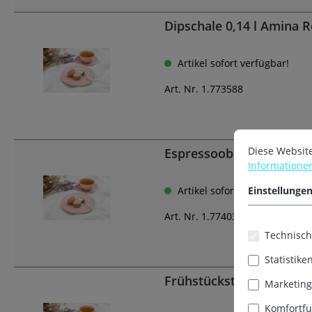
Dipschale 0,14 l Amina 
Artikel sofort verfügbar!
Art. Nr. 1.773588
Diese Websit
Espressoobertasse 0,10 
Informationen
Artikel sofort verfügbar!
Einstellunge
Art. Nr. 1.774031
Technisch
Statistike
Frühstücksteller rund 2
Marketing
Komfortfu