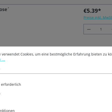
Rose´
€5.39*
Preise inkl. MwS
e verwendet Cookies, um eine bestmögliche Erfahrung bieten zu k
l Amina Rose´
€7.99*
 ...
Preise inkl. MwS
n
 erforderlich
n
2,5 cm Amina Rose´
€10.29*
Preise inkl. MwS
nktionen