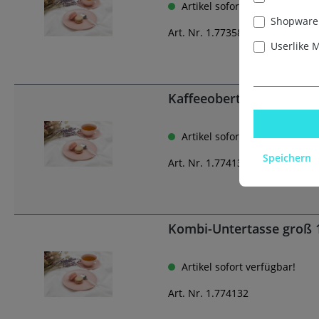
Artikel sofort verfügbar!
Shopware 
Art. Nr. 1.773589
Userlike 
Kaffeeobertasse 0,25 l 
Artikel sofort verfügbar!
Speichern
Art. Nr. 1.774133
Kombi-Untertasse groß
Artikel sofort verfügbar!
Art. Nr. 1.774132