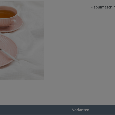
- spülmaschi
Varianten