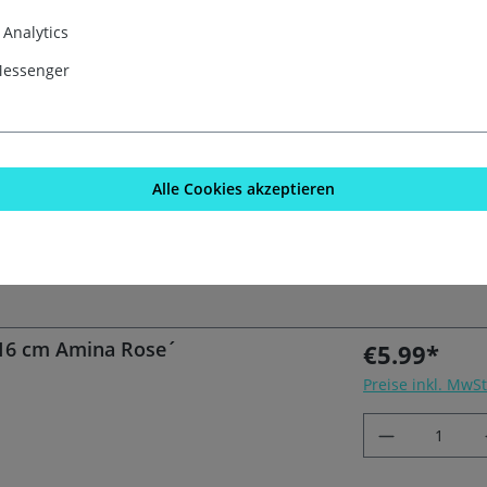
Analytics
Messenger
Amina Rose´
€8.99*
Preise inkl. MwS
Alle Cookies akzeptieren
 16 cm Amina Rose´
€5.99*
Preise inkl. MwS