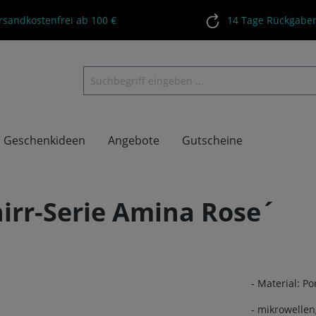
rsandkostenfrei ab 100 €
14 Tage Rückgaber
Geschenkideen
Angebote
Gutscheine
irr-Serie Amina Rose´
- Material: Po
- mikrowelle